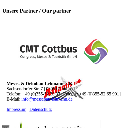
Unsere Partner / Our partner
Messe- & Dekobau Lehmann e. K.
Sachsendorfer Str. 7 | 03051 Cottbus
Telefon: +49 (0)355-52 39 37 | Telefax: +49 (0)355-52 65 901 |
E-Mail:
info@messebau-lehmann.de
Impressum
|
Datenschutz
nach oben