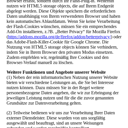
Browser erfasst, sondern durch Ihr Flash-Plug-in. Weiterhin
nutzen wir HTML5 storage objects, die auf Ihrem Endgerät
abgelegt werden. Diese Objekte speichern die erforderlichen
Daten unabhängig von Ihrem verwendeten Browser und haben
kein automatisches Ablaufdatum. Wenn Sie keine Verarbeitung
der Flash-Cookies wünschen, müssen Sie ein entsprechendes
Add-On installieren, z.?B. „Better Privacy“ für Mozilla Firefox
(
https://addons.mozilla.org/de/firefox/addon/betterprivacy/
) oder
das Adobe-Flash-Killer-Cookie für Google Chrome. Die
Nutzung von HTML5 storage objects können Sie verhindern,
indem Sie in Ihrem Browser den privaten Modus einsetzen.
Zudem empfehlen wir, regelmäßig Ihre Cookies und den
Browser-Verlauf manuell zu löschen.
Weitere Funktionen und Angebote unserer Website
(1) Neben der rein informatorischen Nutzung unserer Website
bieten wir verschiedene Leistungen an, die Sie bei Interesse
nutzen können. Dazu müssen Sie in der Regel weitere
personenbezogene Daten angeben, die wir zur Erbringung der
jeweiligen Leistung nutzen und für die die zuvor genannten
Grundsätze zur Datenverarbeitung gelten.
(2) Teilweise bedienen wir uns zur Verarbeitung Ihrer Daten
externer Dienstleister. Diese wurden von uns sorgfältig
ausgewählt und beauftragt, sind an unsere Weisungen