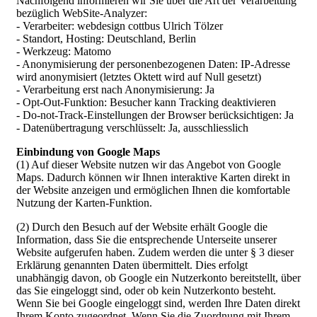
Nachfolgend informieren wir Sie über die Art der Verarbeitung
bezüglich WebSite-Analyzer:
- Verarbeiter: webdesign cottbus Ulrich Tölzer
- Standort, Hosting: Deutschland, Berlin
- Werkzeug: Matomo
- Anonymisierung der personenbezogenen Daten: IP-Adresse
wird anonymisiert (letztes Oktett wird auf Null gesetzt)
- Verarbeitung erst nach Anonymisierung: Ja
- Opt-Out-Funktion: Besucher kann Tracking deaktivieren
- Do-not-Track-Einstellungen der Browser berücksichtigen: Ja
- Datenübertragung verschlüsselt: Ja, ausschliesslich
Einbindung von Google Maps
(1) Auf dieser Website nutzen wir das Angebot von Google
Maps. Dadurch können wir Ihnen interaktive Karten direkt in
der Website anzeigen und ermöglichen Ihnen die komfortable
Nutzung der Karten-Funktion.
(2) Durch den Besuch auf der Website erhält Google die
Information, dass Sie die entsprechende Unterseite unserer
Website aufgerufen haben. Zudem werden die unter § 3 dieser
Erklärung genannten Daten übermittelt. Dies erfolgt
unabhängig davon, ob Google ein Nutzerkonto bereitstellt, über
das Sie eingeloggt sind, oder ob kein Nutzerkonto besteht.
Wenn Sie bei Google eingeloggt sind, werden Ihre Daten direkt
Ihrem Konto zugeordnet. Wenn Sie die Zuordnung mit Ihrem